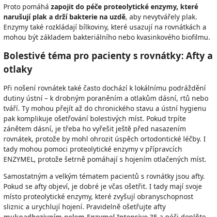
Proto pomáhá
zapojit do péče proteolytické enzymy, které
narušují plak a drží bakterie na uzdě
, aby nevytvářely plak.
Enzymy také rozkládají bílkoviny, které usazují na rovnátkách a
mohou být základem bakteriálního nebo kvasinkového biofilmu.
Bolestivé téma pro pacienty s rovnátky: Afty a
otlaky
Při nošení rovnátek také často dochází k lokálnímu podráždění
dutiny ústní – k drobným poraněním a otlakům dásní, rtů nebo
tváří. Ty mohou přejít až do chronického stavu a ústní hygienu
pak komplikuje ošetřování bolestivých míst. Pokud trpíte
zánětem dásní, je třeba ho vyřešit ještě před nasazením
rovnátek, protože by mohl ohrozit úspěch ortodontické léčby. I
tady mohou pomoci proteolytické enzymy v přípravcích
ENZYMEL, protože šetrně pomáhají s hojením otlačených míst.
Samostatným a velkým tématem pacientů s rovnátky jsou afty.
Pokud se afty objeví, je dobré je včas ošetřit. I tady mají svoje
místo proteolytické enzymy, které zvyšují obranyschopnost
sliznic a urychlují hojení. Pravidelně ošetřujte afty
mukoadhezivním gel
em
Enzymel Intensive 35
a péči doplňte