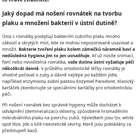
Jaký dopad má nošení rovnátek na tvorbu
plaku a množení bakterií v ústní dutině?
Ústa s rovnátky poskytují bakteriím zubního plaku mnoho
zákoutí a skrytých míst, kde se mohou nepozorovaně usazovat a
množit.
Bakterie tvoření plaku kolem zámečků náramně baví a
nedůsledná hygiena jim to jen usnadňuje
. Ať už nosíte snímací,
fixní nebo neviditelná rovnátka,
vaše dutina ústní vyžaduje péči
několikrát denně
. V průběhu ortodontické léčby rovnátky je
vhodné pečovat o zuby a dásně nejlépe po každém jídle,
například
enzymovou
zubní pastou Enzymel Parodont
. Klasický
kartáček zkombinujte se speciálními kartáčky pro ortodontickou
péči.
Při nošení rovnátek bez správné hygieny může docházet k
odvápnění (demineralizaci) skloviny, způsobené hromaděním
mikrobiálního plaku na povrchu zubů. Výsledkem jsou tzv. white
spot léze. Jde o bílé neestetické skvrny, které jsou pokládány za
předstupeň kazů.