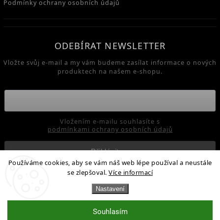
Podmínky ochrany osobních údajů
ODEBÍRAT NEWSLETTER
Vložte svůj e-mail a my vám budeme zasílat informace o nových
produktech na našem e-shopu.
Vložením e-mailu souhlasíte s
podmínkami ochrany osobních údajů
Přihlásit se
Používáme cookies, aby se vám náš web lépe používal a neustále
se zlepšoval.
Více informací
Copyright 2026
Enzymy pro zdraví - Enzymel / Venzymel
.
Nastavení
Všechna práva vyhrazena.
Souhlasím