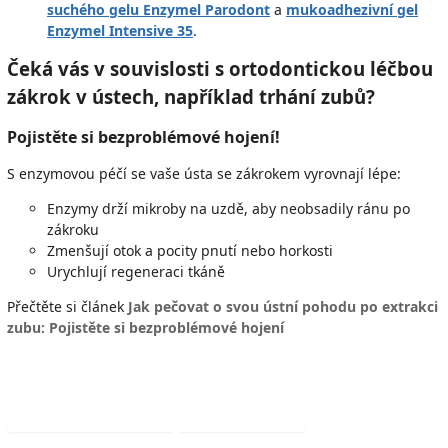
suchého gelu Enzymel Parodont
a
mukoadhezivní gel
Enzymel Intensive 35
.
Čeká vás v souvislosti s ortodontickou léčbou
zákrok v ústech, například trhání zubů?
Pojistěte si bezproblémové hojení!
S enzymovou péčí se vaše ústa se zákrokem vyrovnají lépe
:
Enzymy drží mikroby na uzdě, aby neobsadily ránu po
zákroku
Zmenšují otok a pocity pnutí nebo horkosti
Urychlují regeneraci tkáně
Přečtěte si článek
Jak pečovat o svou ústní pohodu po extrakci
zubu: Pojistěte si bezproblémové hojení
Předchozí článek
Další článek