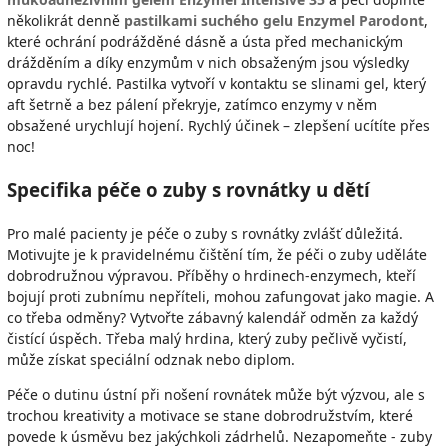
několikrát denně
pastilkami suchého gelu Enzymel Parodont
,
které ochrání podrážděné dásně a ústa před mechanickým
drážděním a díky enzymům v nich obsaženým jsou výsledky
opravdu rychlé. Pastilka vytvoří v kontaktu se slinami gel, který
aft šetrně a bez pálení překryje, zatímco enzymy v něm
obsažené urychlují hojení. Rychlý účinek – zlepšení ucítíte přes
noc!
Specifika péče o zuby s rovnátky u dětí
Pro malé pacienty je péče o zuby s rovnátky zvlášť důležitá.
Motivujte je k pravidelnému čištění tím, že péči o zuby uděláte
dobrodružnou výpravou. Příběhy o hrdinech-enzymech, kteří
bojují proti zubnímu nepříteli, mohou zafungovat jako magie. A
co třeba odměny? Vytvořte zábavný kalendář odměn za každý
čistící úspěch. Třeba malý hrdina, který zuby pečlivě vyčistí,
může získat speciální odznak nebo diplom.
Péče o dutinu ústní při nošení rovnátek může být výzvou, ale s
trochou kreativity a motivace se stane dobrodružstvím, které
povede k úsměvu bez jakýchkoli zádrhelů. Nezapomeňte - zuby