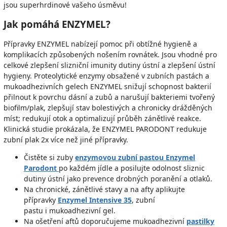
jsou superhrdinové vašeho úsměvu!
Jak pomáhá ENZYMEL?
Přípravky ENZYMEL nabízejí pomoc při obtížné hygieně a
komplikacích způsobených nošením rovnátek. Jsou vhodné pro
celkové zlepšení slizniční imunity dutiny ústní a zlepšení ústní
hygieny. Proteolytické enzymy obsažené v zubních pastách a
mukoadhezivních gelech ENZYMEL snižují schopnost bakterií
přilnout k povrchu dásní a zubů a narušují bakteriemi tvořený
biofilm/plak, zlepšují stav bolestivých a chronicky drážděných
míst; redukují otok a optimalizují průběh zánětlivé reakce.
Klinická studie prokázala, že ENZYMEL PARODONT redukuje
zubní plak 2x více než jiné přípravky.
Čistěte si zuby
enzymovou zubní pastou Enzymel
Parodont
po každém jídle a posilujte odolnost sliznic
dutiny ústní jako prevence drobných poranění a otlaků.
Na chronické, zánětlivé stavy a na afty aplikujte
přípravky
Enzymel Intensive 35
, zubní
pastu i mukoadhezivní gel.
Na ošetření aftů doporučujeme mukoadhezivní
pastilky