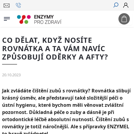
Hledat
CO DĚLAT, KDYŽ NOSÍTE
ROVNÁTKA A TA VÁM NAVÍC
ZPŮSOBUJÍ ODĚRKY A AFTY?
20.10.2023
Jak zvládáte čištění zubů s rovnátky? Rovnátka slibují
krásný úsměv, ale představují také složitější péči o
ústní hygienu, které bychom měli věnovat zvláštní
pozornost. Důkladná péče o zuby a dásně je při
ortodontické léčbě absolutní nutností. Čištění zubů s
rovnátky je totiž náročnější. Ale s přípravky ENZYMEL
to hravě zvládnete!