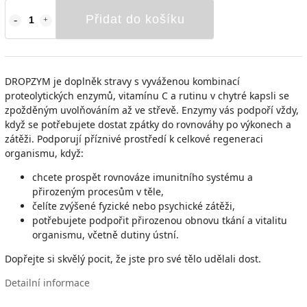
Přidat do košíku
DROPZYM je doplněk stravy s vyváženou kombinací
proteolytických enzymů, vitamínu C a rutinu v chytré kapsli se
zpožděným uvolňováním až ve střevě. Enzymy vás podpoří vždy,
když se potřebujete dostat zpátky do rovnováhy po výkonech a
zátěži. Podporují příznivé prostředí k celkové regeneraci
organismu, když:
chcete prospět rovnováze imunitního systému a
přirozeným procesům v těle,
čelíte zvýšené fyzické nebo psychické zátěži,
potřebujete podpořit přirozenou obnovu tkání a vitalitu
organismu, včetně dutiny ústní.
Dopřejte si skvělý pocit, že jste pro své tělo udělali dost.
Detailní informace