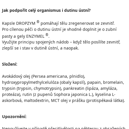
Jak podpořit celý organismus i dutinu ústní?
®
Kapsle DROPZYM
pomáhají tělu zregenerovat se zevnitř.
Pro cílenou péči o dutinu ústní je vhodné doplnit je o zubní
®
pasty a gely ENZYMEL
.
Využijte principu spojených nádob – když tělo posílíte zevnitř,
zlepší se i stav v dutině ústní, a naopak.
Složení:
Avokádový olej (Persea americana, plnidlo),
hydroxypropylmethylcelulóza (obaly kapslí), papain, bromelain,
trypsin (trypsin, chymotrypsin), pankreatin (lipáza, amyláza,
proteáza), rutin (z pupenů Sophora japonica L.), kyselina L-
askorbová, maltodextrin, MCT olej v prášku (protispékavá látka).
Upozornění:
Nepoužívejte v případě přecitlivělosti na některou z obsažených