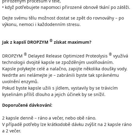
přirozeným procesům v těle,
• když potřebujete napomoci přirozené obnově tkání po zátěži.
Dejte svému tělu možnost dostat se zpět do rovnováhy – po
výkonu, nemoci i každodenním stresu.
®
Jak z kapslí DROPZYM
získat maximum?
®
®
DROPZYM
Delayed Release Optimized Proteolysis
využívá
technologii dvojité kapsle se zpožděným uvolňováním.
Kapsle polykejte celé a nalačno, zapijte několika doušky vody.
Nedrťte ani nelámejte je – zabránili byste tak správnému
uvolnění enzymů.
Pokud byste kapsle užili s jídlem, vystavily by se trávicím
kyselinám příliš dlouho a jejich účinek by se snížil.
Doporučené dávkování:
2 kapsle denně – ráno a večer, nebo obě ráno.
V případě potřeby lze krátkodobě dávku zvýšit na 2 kapsle ráno
a 2 večer.