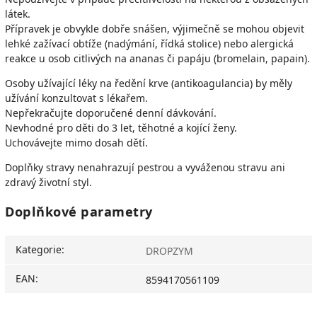
látek.
Přípravek je obvykle dobře snášen, výjimečně se mohou objevit
lehké zažívací obtíže (nadýmání, řídká stolice) nebo alergická
reakce u osob citlivých na ananas či papáju (bromelain, papain).
Osoby užívající léky na ředění krve (antikoagulancia) by měly
užívání konzultovat s lékařem.
Nepřekračujte doporučené denní dávkování.
Nevhodné pro děti do 3 let, těhotné a kojící ženy.
Uchovávejte mimo dosah dětí.
Doplňky stravy nenahrazují pestrou a vyváženou stravu ani
zdravý životní styl.
Doplňkové parametry
Kategorie
:
DROPZYM
EAN
:
8594170561109