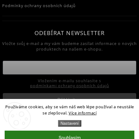
Podmínky ochrany osobních údajů
ODEBÍRAT NEWSLETTER
Vložte svůj e-mail a my vám budeme zasílat informace o nových
produktech na našem e-shopu.
Vložením e-mailu souhlasíte s
podmínkami ochrany osobních údajů
Přihlásit se
Používáme cookies, aby se vám náš web lépe používal a neustále
se zlepšoval.
Více informací
Copyright 2026
Enzymy pro zdraví - Enzymel / Venzymel
.
Nastavení
Všechna práva vyhrazena.
Souhlasím