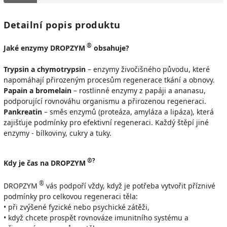
Detailní popis produktu
®
Jaké enzymy DROPZYM
obsahuje?
Trypsin a chymotrypsin
– enzymy živočišného původu, které
napomáhají přirozeným procesům regenerace tkání a obnovy.
Papain a bromelain
– rostlinné enzymy z papáji a ananasu,
podporující rovnováhu organismu a přirozenou regeneraci.
Pankreatin
– směs enzymů (proteáza, amyláza a lipáza), která
zajišťuje podmínky pro efektivní regeneraci. Každý štěpí jiné
enzymy - bílkoviny, cukry a tuky.
®?
Kdy je čas na DROPZYM
®
DROPZYM
vás podpoří vždy, když je potřeba vytvořit příznivé
podmínky pro celkovou regeneraci těla:
• při zvýšené fyzické nebo psychické zátěži,
• když chcete prospět rovnováze imunitního systému a