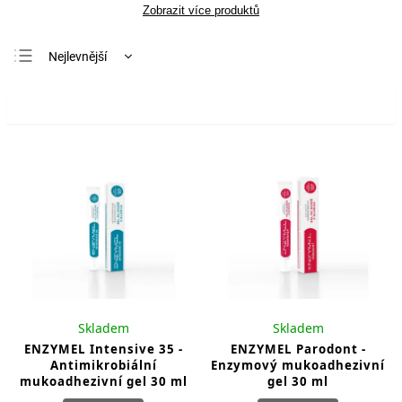
Zobrazit více produktů
Nejlevnější
Nejdražší
Otevřít filtr
Nejprodávanější
Abecedně
Skladem
Skladem
ENZYMEL Intensive 35 -
ENZYMEL Parodont -
Antimikrobiální
Enzymový mukoadhezivní
mukoadhezivní gel 30 ml
gel 30 ml