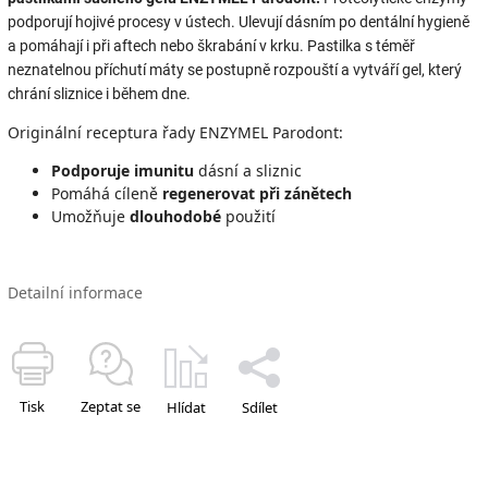
podporují hojivé procesy v ústech. Ulevují dásním po dentální hygieně
a pomáhají i při aftech nebo škrabání v krku. Pastilka s téměř
neznatelnou příchutí máty se postupně rozpouští a vytváří gel, který
chrání sliznice i během dne.
Originální receptura řady ENZYMEL Parodont:
Podporuje imunitu
dásní a sliznic
Pomáhá cíleně
regenerovat při zánětech
Umožňuje
dlouhodobé
použití
Detailní informace
Tisk
Zeptat se
Hlídat
Sdílet