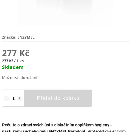
Značka:
ENZYMEL
277 Kč
277 Kč / 1 ks
Skladem
Možnosti doručení
Přidat do košíku
Pečujte o zdraví svých úst s diskrétním doplňkem hygieny -
pastilkami suchého gelu ENZYMEL Parodont.
Proteolytické enzymy