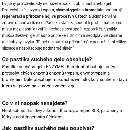
hygieny pro chvíle, kdy nemůžete použít zubní pastu nebo gel.
Proteolytické enzymy
trypsin, chymotrypsin a bromelain
podporují
regeneraci a přirozené hojivé procesy v ústech
a účinně chrání
zdravé dásně a sliznice. Pastilku stačí zasunout k problematickému
místu mezi dásní a tváří a nechat ji postupně rozpouštět. Vzniklý
mukoadhezivní gel snadno přilne ke sliznicím a neodplaví se slinami
ani pohyby jazyka. Téměř neznatelná příchuť máty nedráždí ani citlivé
sliznice a nezpůsobuje nadměrné slinění.
Co pastilka suchého gelu obsahuje?
Pastilka such
ého gelu ENZYMEL Parodont obsahuje směs
proteolytických enzymů enzymů trypsin, chymotrypsin a
bromelain. Dále obsahuje mukoadhezivní složku v suchém stavu,
která se pozvolna v ústech změní v gel.
Co v ní naopak nenajdete?
Neobsahuje dráždivý alkohol, fluoridy, alergen SLS, parabeny a
látky s adstringentním účinkem.
Jak pastilky suchého gelu používat?