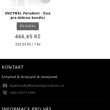
ENZYMEL Parodont - Duo
pro dobrou kondici
Do košíku
466,65 Kč
233,33 Kč / 1 ks
KONTAKT
Enzymel & Dropzym & Venzymel
objednavky
@
enzymyprozdravi.cz
+420 725111900
INFORMACE PRO VÁS