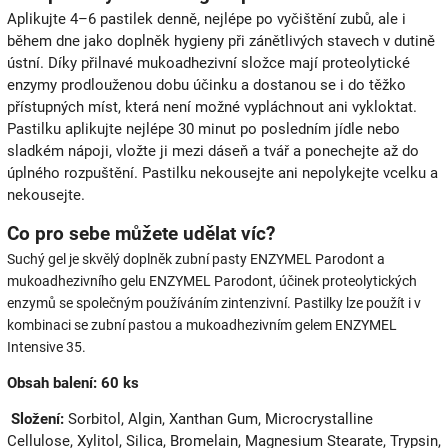
Aplikujte 4–6 pastilek denně, nejlépe po vyčištění zubů, ale i
během dne jako doplněk hygieny při zánětlivých stavech v dutině
ústní. Díky přilnavé mukoadhezivní složce mají proteolytické
enzymy prodlouženou dobu účinku a dostanou se i do těžko
přístupných míst, která není možné vypláchnout ani vykloktat.
Pastilku aplikujte nejlépe 30 minut po posledním jídle nebo
sladkém nápoji, vložte ji mezi dáseň a tvář a ponechejte až do
úplného rozpuštění. Pastilku nekousejte ani nepolykejte vcelku a
nekousejte.
Co pro sebe můžete udělat víc?
Suchý gel je skvělý doplněk zubní pasty ENZYMEL Parodont a
mukoadhezivního gelu ENZYMEL Parodont, účinek proteolytických
enzymů se společným používáním zintenzivní. Pastilky lze použít i v
kombinaci se zubní pastou a mukoadhezivním gelem ENZYMEL
Intensive 35.
Obsah balení: 60 ks
Složení:
Sorbitol, Algin, Xanthan Gum, Microcrystalline
Cellulose, Xylitol, Silica, Bromelain, Magnesium Stearate, Trypsin,