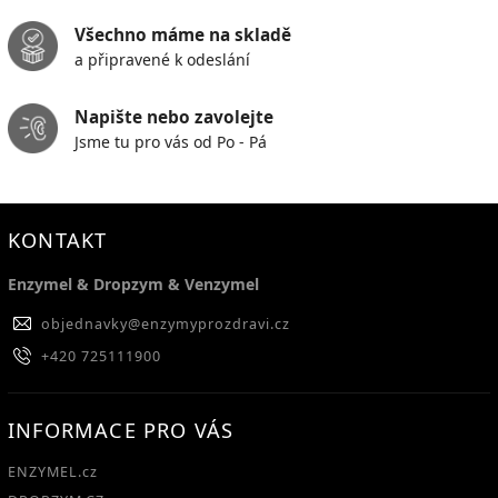
Všechno máme na skladě
a připravené k odeslání
Napište nebo zavolejte
Jsme tu pro vás od Po - Pá
KONTAKT
Enzymel & Dropzym & Venzymel
objednavky
@
enzymyprozdravi.cz
+420 725111900
INFORMACE PRO VÁS
ENZYMEL.cz