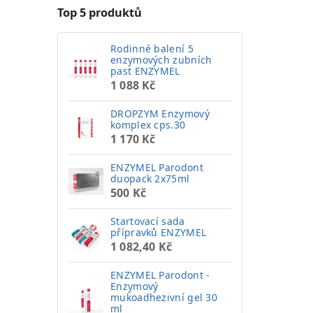
Top 5 produktů
Rodinné balení 5
enzymových zubních
past ENZYMEL
1 088 Kč
DROPZYM Enzymový
komplex cps.30
1 170 Kč
ENZYMEL Parodont
duopack 2x75ml
500 Kč
Startovací sada
přípravků ENZYMEL
1 082,40 Kč
ENZYMEL Parodont -
Enzymový
mukoadhezivní gel 30
ml