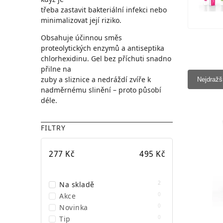
třeba zastavit bakteriální infekci nebo
minimalizovat její riziko.
Obsahuje účinnou směs
proteolytických enzymů a antiseptika
chlorhexidinu. Gel bez příchuti snadno
přilne na
zuby a sliznice a nedráždí zvíře k
Nejdražš
nadměrnému slinění – proto působí
déle.
FILTRY
277
Kč
495
Kč
2
Na skladě
0
Akce
0
Novinka
0
Tip