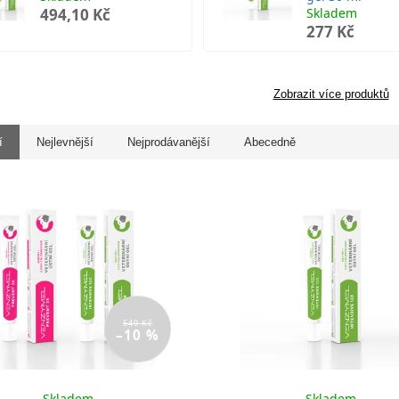
494,10 Kč
Skladem
277 Kč
Zobrazit více produktů
í
Nejlevnější
Nejprodávanější
Abecedně
549 Kč
–10 %
Skladem
Skladem