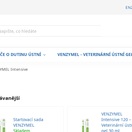
EN
Hledat
ÉČE O DUTINU ÚSTNÍ
VENZYMEL - VETERINÁRNÍ ÚSTNÍ GE
YMEL Intensive
ávanější
VENZYMEL
Startovací sada
Intensive 120 –
VENZYMEL
Veterinární úst
Skladem
gel 30 ml