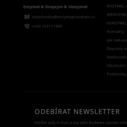
ENZYMEL.
Enzymel & Dropzym & Venzymel
DROPZYM.
objednavky
@
enzymyprozdravi.cz
VENZYMEL
+420 725111900
Kontakty
Jak nakup
Doprava a
Hodnocen
Obchodní
Podmínky 
ODEBÍRAT NEWSLETTER
Vložte svůj e-mail a my vám budeme zasílat in