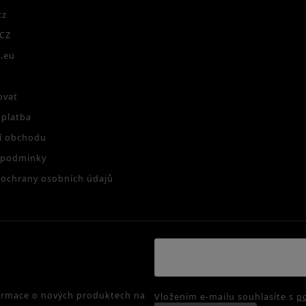
cz
CZ
.eu
ovat
 platba
í obchodu
 podmínky
ochrany osobních údajů
formace o nových produktech na
Vložením e-mailu souhlasíte s
p