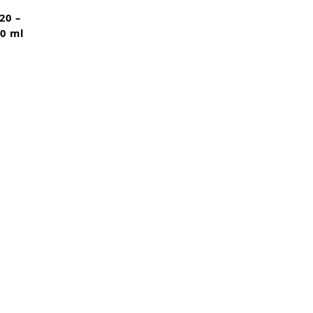
20 –
30 ml