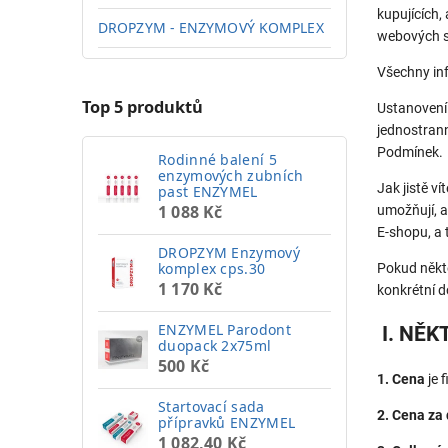
kupujících,
DROPZYM - ENZYMOVÝ KOMPLEX
webových 
Všechny in
Top 5 produktů
Ustanovení
jednostrann
Podmínek.
Rodinné balení 5
enzymových zubních
Jak jistě v
past ENZYMEL
1 088 Kč
umožňují, a
E-shopu, a 
DROPZYM Enzymový
komplex cps.30
Pokud někt
1 170 Kč
konkrétní 
ENZYMEL Parodont
I. NĚK
duopack 2x75ml
500 Kč
1. Cena
je 
Startovací sada
2. Cena za
přípravků ENZYMEL
1 082,40 Kč