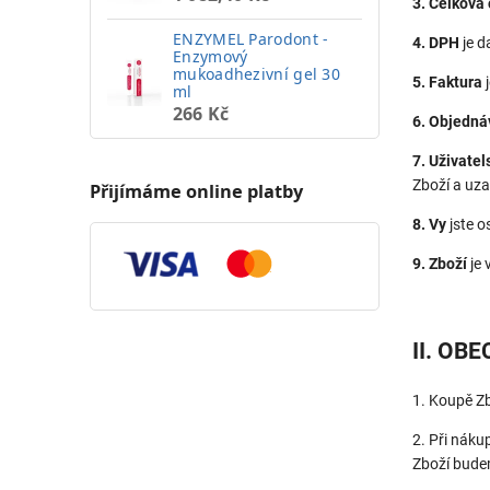
3. Celková
ENZYMEL Parodont -
4. DPH
je d
Enzymový
mukoadhezivní gel 30
5. Faktura
j
ml
266 Kč
6. Objedná
7. Uživatel
Zboží a uz
Přijímáme online platby
8. Vy
jste o
9. Zboží
je 
II. OB
1. Koupě Zb
2. Při náku
Zboží bude