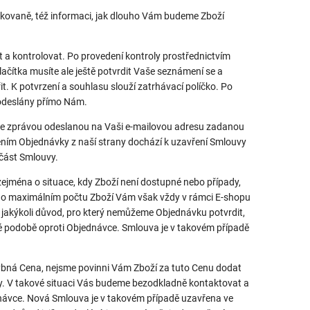
kovaně, též informaci, jak dlouho Vám budeme Zboží
 a kontrolovat. Po provedení kontroly prostřednictvím
lačítka musíte ale ještě potvrdit Vaše seznámení se a
 K potvrzení a souhlasu slouží zatrhávací políčko. Po
 odeslány přímo Nám.
me zprávou odeslanou na Vaši e-mailovou adresu zadanou
ením Objednávky z naší strany dochází k uzavření Smlouvy
část Smlouvy.
ejména o situace, kdy Zboží není dostupné nebo případy,
aci o maximálním počtu Zboží Vám však vždy v rámci E-shopu
 jakýkoli důvod, pro který nemůžeme Objednávku potvrdit,
podobě oproti Objednávce. Smlouva je v takovém případě
ybná Cena, nejsme povinni Vám Zboží za tuto Cenu dodat
uvy. V takové situaci Vás budeme bezodkladně kontaktovat a
ávce. Nová Smlouva je v takovém případě uzavřena ve