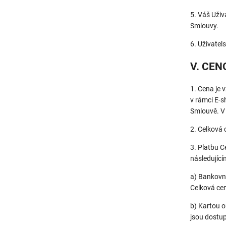
5. Váš Uživ
Smlouvy.
6. Uživate
V. CE
1. Cena je
v rámci E-
Smlouvě. V
2. Celková
3. Platbu 
následující
a) Bankovn
Celková ce
b) Kartou o
jsou dostu