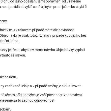
tě 3 dnů od jejího odeslání, jsme oprávněni od uzavřené
 neodpovídá obvyklé ceně u jiných prodejců nebo chybí či
ceny.
ednictvím. I v takovém případě máte ale povinnost
bjednávky je však totožný, jako v případě kupujícího bez
ikační údaje.
evy je třeba, abyste v rámci návrhu Objednávky vyplnili
ytnuto se slevou.
ského účtu.
chny zadávané údaje a v případě změny je aktualizovat.
ně těchto přístupových je Vaší povinností zachovávat
, neneseme za to žádnou odpovědnost.
 osobám.