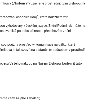
smlouvy („
Smlouva
“) uzavřené prostřednictvím E-shopu na
pracování osobních údajů, která naleznete
zde
.
 jsou vyhotoveny v českém jazyce. Znění Podmínek můžeme
sti vzniklá po dobu účinnosti předchozího znění
že jsou použity prostředky komunikace na dálku, které
 Smlouva je tak uzavřena distančním způsobem v prostředí
).
 procesu Vašeho nákupu na Našem E-shopu, bude mít tato
četně ceny za jeho zabalení;