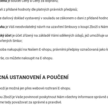
 cena
je součet Ceny a Ceny za dopravu;
aň z přidané hodnoty dle platných právních předpisů;
e daňový doklad vystavený v souladu se zákonem o dani z přidané hodno
vka
je Váš neodvolatelný návrh na uzavření Smlouvy o koupi Zboží s Námi
ský účet
je účet zřízený na základě Vámi sdělených údajů, jež umožňuje 
avřených Smluv;
soba nakupující na Našem E-shopu, právními předpisy označovaná jako ku
vše, co můžete nakoupit na E-shopu.
ECNÁ USTANOVENÍ A POUČENÍ
oží je možná jen přes webové rozhraní E-shopu.
pu Zboží je Vaše povinnost poskytnout Nám všechny informace správně a p
me tedy považovat za správné a pravdivé.