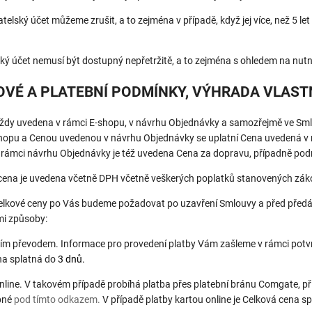
atelský účet můžeme zrušit, a to zejména v případě, když jej více, než 5 let
lský účet nemusí být dostupný nepřetržitě, a to zejména s ohledem na n
NOVÉ A PLATEBNÍ PODMÍNKY, VÝHRADA VLAS
 vždy uvedena v rámci E-shopu, v návrhu Objednávky a samozřejmě ve Sm
shopu a Cenou uvedenou v návrhu Objednávky se uplatní Cena uvedená v 
 rámci návrhu Objednávky je též uvedena Cena za dopravu, případně pod
 cena je uvedena včetně DPH včetně veškerých poplatků stanovených zá
Celkové ceny po Vás budeme požadovat po uzavření Smlouvy a před před
mi způsoby:
ím převodem. Informace pro provedení platby Vám zašleme v rámci potvr
na splatná do
3 dnů.
nline. V takovém případě probíhá platba přes platební bránu Comgate
, p
pné
pod tímto odkazem.
V případě platby kartou online je Celková cena sp