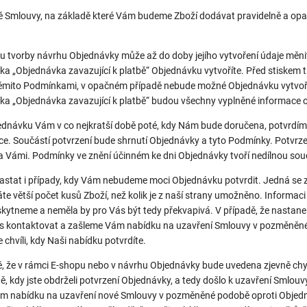
dě Smlouvy, na základě které Vám budeme Zboží dodávat pravidelně a opa
u tvorby návrhu Objednávky může až do doby jejího vytvoření údaje měnit
ítka „Objednávka zavazující k platbě“ Objednávku vytvoříte. Před stiskem t
ěmito Podmínkami, v opačném případě nebude možné Objednávku vytvořit.
ítka „Objednávka zavazující k platbě“ budou všechny vyplněné informace
jednávku Vám v co nejkratší době poté, kdy Nám bude doručena, potvrdí
e. Součástí potvrzení bude shrnutí Objednávky a tyto Podmínky. Potvrz
a Vámi. Podmínky ve znění účinném ke dni Objednávky tvoří nedílnou sou
stat i případy, kdy Vám nebudeme moci Objednávku potvrdit. Jedná se z
te větší počet kusů Zboží, než kolik je z naší strany umožněno. Inform
ytneme a neměla by pro Vás být tedy překvapivá. V případě, že nastane
 kontaktovat a zašleme Vám nabídku na uzavření Smlouvy v pozměněné 
 chvíli, kdy Naši nabídku potvrdíte.
dě, že v rámci E-shopu nebo v návrhu Objednávky bude uvedena zjevně ch
dě, kdy jste obdrželi potvrzení Objednávky, a tedy došlo k uzavření Smlo
m nabídku na uzavření nové Smlouvy v pozměněné podobě oproti Objedn