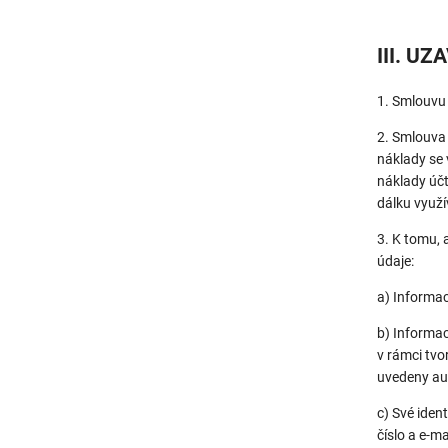
III. U
1. Smlouvu 
2. Smlouva 
náklady se 
náklady úč
dálku využ
3. K tomu, 
údaje:
a) Informac
b) Informa
v rámci tvo
uvedeny au
c) Své iden
číslo a e-m