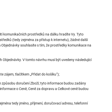
tí komunikačních prostředků na dálku hradíte Vy. Tyto
ostředků (tedy zejména za přístup k internetu), žádné další
Objednávky souhlasíte s tím, že prostředky komunikace na
vrh Objednávky. V tomto návrhu musí být uvedeny následující
 zájem, tlačítkem „Přidat do košíku“);
m způsobu doručení Zboží; tyto informace budou zadány
ž informace o Ceně, Ceně za dopravu a Celkové ceně budou
zejména tedy jméno, příjmení, doručovací adresu, telefonní