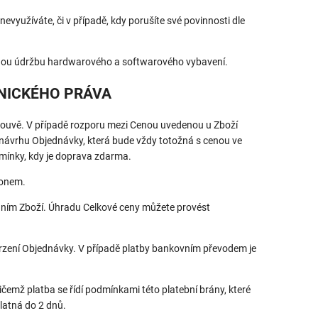
 nevyužíváte, či v případě, kdy porušíte své povinnosti dle
utnou údržbu hardwarového a softwarového vybavení.
TNICKÉHO PRÁVA
louvě. V případě rozporu mezi Cenou uvedenou u Zboží
návrhu Objednávky, která bude vždy totožná s cenou ve
mínky, kdy je doprava zdarma.
konem.
áním Zboží. Úhradu Celkové ceny můžete provést
zení Objednávky. V případě platby bankovním převodem je
řičemž platba se řídí podmínkami této platební brány, které
latná do 2 dnů.