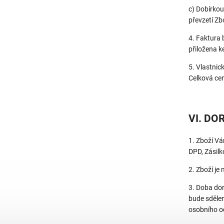
c) Dobírkou
převzetí Zb
4. Faktura 
přiložena k
5. Vlastnic
Celková cen
VI. DO
1. Zboží Vá
DPD, Zásilk
2. Zboží je
3. Doba do
bude sdělen
osobního o