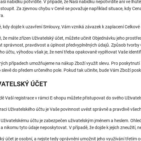
 Naši nabídku potvrdíte. V případě, že Naši nabídku nepotvrdíte ani ve lhů
toupit. Za zjevnou chybu v Ceně se považuje například situace, kdy Cena
ra.
ě, kdy dojde k uzavření Smlouvy, Vám vzniká závazek k zaplacení Celkové 
ě, že máte zřízen Uživatelský účet, můžete učinit Objednávku jeho prostř
t správnost, pravdivost a úplnost předvyplněných údajů. Způsob tvorby O
ho účtu, výhodou však je, že není třeba opakovaně vyplňovat Vaše identif
rých případech umožňujeme na nákup Zboží využít slevu. Pro poskytnutí sl
o slevě do předem určeného pole. Pokud tak učiníte, bude Vám Zboží posk
IVATELSKÝ ÚČET
dě Vaší registrace v rámci E-shopu můžete přistupovat do svého Uživatel
straci Uživatelského účtu je Vaše povinnost uvést správně a pravdivě vše
k Uživatelskému účtu je zabezpečen uživatelským jménem a heslem. Ohled
 a nikomu tyto údaje neposkytovat. V případě, že dojde k jejich zneužití
ský účet je osobní, a nejste tedy oprávněni umožnit jeho využívání třetím