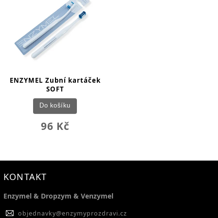
ENZYMEL Zubní kartáček
SOFT
Do košíku
96 Kč
KONTAKT
Enzymel & Dropzym & Venzymel
objednavky
@
enzymyprozdravi.cz