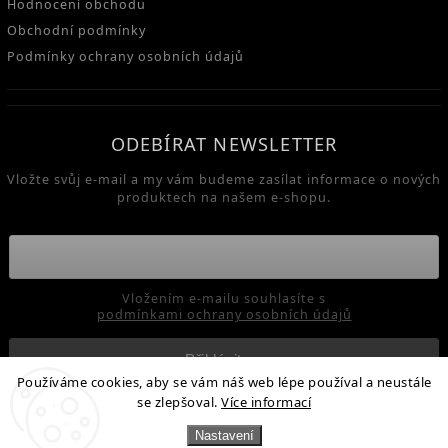
Hodnocení obchodu
Obchodní podmínky
Podmínky ochrany osobních údajů
ODEBÍRAT NEWSLETTER
Vložte svůj e-mail a my vám budeme zasílat informace o nových
produktech na našem e-shopu.
Vložením e-mailu souhlasíte s
podmínkami ochrany osobních údajů
Přihlásit se
Používáme cookies, aby se vám náš web lépe používal a neustále
se zlepšoval.
Více informací
Nastavení
Copyright 2026
Enzymy pro zdraví - Enzymel / Venzymel
.