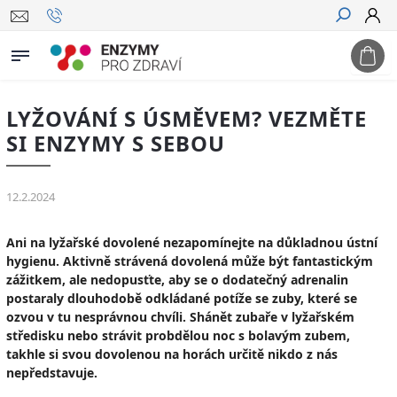
Hledat
LYŽOVÁNÍ S ÚSMĚVEM? VEZMĚTE
SI ENZYMY S SEBOU
12.2.2024
Ani na lyžařské dovolené nezapomínejte na důkladnou ústní
hygienu. Aktivně strávená dovolená může být fantastickým
zážitkem, ale nedopusťte, aby se o dodatečný adrenalin
postaraly dlouhodobě odkládané potíže se zuby, které se
ozvou v tu nesprávnou chvíli. Shánět zubaře v lyžařském
středisku nebo strávit probdělou noc s bolavým zubem,
takhle si svou dovolenou na horách určitě nikdo z nás
nepředstavuje.