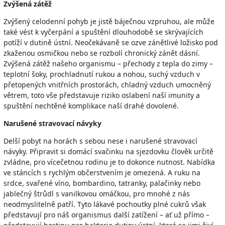
Zvýšená zátěž
Zvýšený celodenní pohyb je jistě báječnou vzpruhou, ale může
také vést k vyčerpání a spuštění dlouhodobě se skrývajících
potíží v dutině ústní. Neočekávaně se ozve zánětlivé ložisko pod
zkaženou osmičkou nebo se rozbolí chronický zánět dásní.
Zvýšená zátěž našeho organismu – přechody z tepla do zimy –
teplotní šoky, prochladnutí rukou a nohou, suchý vzduch v
přetopených vnitřních prostorách, chladný vzduch umocněný
větrem, toto vše představuje riziko oslabení naší imunity a
spuštění nechtěné komplikace naší drahé dovolené.
Narušené stravovací návyky
Delší pobyt na horách s sebou nese i narušené stravovací
návyky. Připravit si domácí svačinku na sjezdovku člověk určitě
zvládne, pro vícečetnou rodinu je to dokonce nutnost. Nabídka
ve stáncích s rychlým občerstvením je omezená. A ruku na
srdce, svařené víno, bombardino, tatranky, palačinky nebo
jablečný štrůdl s vanilkovou omáčkou, pro mnohé z nás
neodmyslitelně patří. Tyto lákavé pochoutky plné cukrů však
představují pro náš organismus další zatížení – ať už přímo –