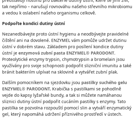
představují hostinu pro bakterie dutiny ústní, které se jimi živí,
tak nepřímo – narušují rovnováhu našeho střevního mikrobiomu
a vedou k oslabení našeho organismu celkově.
Podpořte kondici dutiny ústní
Nezanedbávejte proto ústní hygienu a neodbývejte pravidelné
čištění ani na dovolené.
ENZYMEL vám pomůže udržet dutinu
ústní v dobrém stavu. Základem pro posílení kondice dutiny
ústní je
enzymová zubní pasta ENZYMEL® PARODONT
.
Proteolytické enzymy trypsin, chymotrypsin a bromelain jsou
využívány pro svoje schopnosti podpořit slizniční imunitu a také
bránit bakteriím ulpívat na sklovině a vytvářet zubní plak.
Dalším pomocníkem na sjezdovku jsou
pastilky suchého gelu
ENZYMEL® PARODONT
.
Krabička s pastilkami se pohodlně
vejde do kapsy lyžařské bundy, a tak si můžete namáhanou
sliznici dutiny ústní podpořit cucáním pastilky s enzymy. Tato
pastilka se pozvolna rozpouští pomocí slin a vytváří enzymatický
gel, který napomáhá udržení příznivého prostředí v ústech.