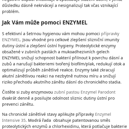
důsledku dásně nekrvácejí a nesignalizují tak včas vznikající
problém.
Jak Vám může pomoci ENZYMEL
S efektivní a šetrnou hygienou vám mohou pomoci
přípravky
ENZYMEL
. Jsou vhodné pro celkové zlepšení slizniční imunity
dutiny ústní a zlepšení ústní hygieny. Proteolytické enzymy
obsažené v zubních pastách a mukoadhezivních gelech
ENZYMEL snižují schopnost bakterií přilnout k povrchu dásní a
zubů a narušují bakteriemi tvořený biofilm/plak, redukují otok a
optimalizují průběh zánětlivé reakce. Enzymy také zkracují
akutní zánětlivou reakci na nezbytně nutnou míru a snižují
riziko přechodu akutního zánětu dásní do chronického stadia.
Čistěte si zuby enzymovou
zubní pastou Enzymel Parodont
dvakrát denně a posilujte odolnost sliznic dutiny ústní pro
prevenci zánětu.
Na chronické zánětlivé stavy aplikujte přípravky
Enzymel
Intensive 35
.
Modrá řada
obsahuje patentovanou směs
proteolytických enzymů a chlorhexidinu, která potlačuje bakterie