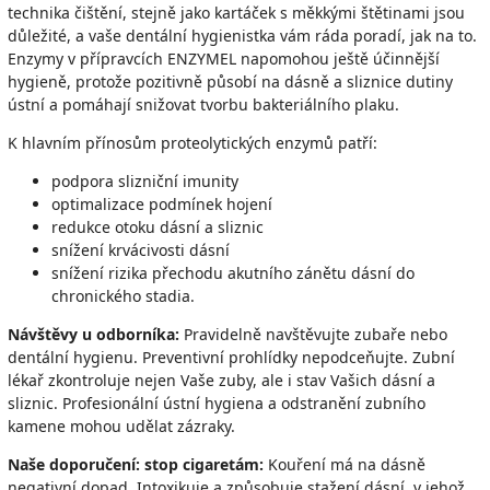
technika čištění, stejně jako kartáček s měkkými štětinami jsou
důležité, a vaše dentální hygienistka vám ráda poradí, jak na to.
Enzymy v přípravcích ENZYMEL napomohou ještě účinnější
hygieně, protože pozitivně působí na dásně a sliznice dutiny
ústní a pomáhají snižovat tvorbu bakteriálního plaku.
K hlavním přínosům proteolytických enzymů patří:
podpora slizniční imunity
optimalizace podmínek hojení
redukce otoku dásní a sliznic
snížení krvácivosti dásní
snížení rizika přechodu akutního zánětu dásní do
chronického stadia.
Návštěvy u odborníka:
Pravidelně navštěvujte zubaře nebo
dentální hygienu. Preventivní prohlídky nepodceňujte. Zubní
lékař zkontroluje nejen Vaše zuby, ale i stav Vašich dásní a
sliznic. Profesionální ústní hygiena a odstranění zubního
kamene mohou udělat zázraky.
Naše doporučení: stop cigaretám:
Kouření má na dásně
negativní dopad. Intoxikuje a způsobuje stažení dásní, v jehož