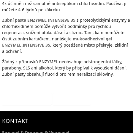
4x účinněji než samotné antiseptikum chlorhexidin. Používat ji
můžete 4-6 týdnů po zákroku.
Zubní pasta ENZYMEL INTENSIVE 35
s proteolytickými enzymy a
chlorhexidinem pomůže vytvořit podmínky pro rychlou
regeneraci, snížení otoku dásní a sliznic. Tam, kam nemůžete
čistit zubním kartáčkem, nanášejte
mukoadhezivní gel
ENZYMEL INTENSIVE 35
, který postižené místo překryje, zklidní
a ochrání.
Žádný z přípravků ENZYMEL neobsahuje adstringentní látky,
parabeny, SLS ani alkohol, který by přispíval k vysoušení dásní.
Zubní pasty obsahují fluorid pro remineralizaci skloviny.
Předchozí článek
Další článek
KONTAKT
Enzymel & Dropzym & Venzymel