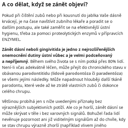
A co dělat, když se zánět objeví?
Pokud při čištění zubů nebo při kousnutí do jablka Vaše dásně
krvácejí, je na čase navštívit zubního lékaře a poradit se o
dalším postupu, ale také zaměřit se na efektivnější ústní
hygienu, třeba za pomoci proteolytických enzymů v přípravcích
ENZYMEL.
Zánět dásní neboli gingivitida je jedno z nejrozšířenějších
onemocnění dutiny ústní vůbec a je velmi podceňovaný
a nepříjemný
. Během svého života se s ním potká přes 80% lidí.
Není-li včas adekvátně léčen, může přejít do chronického stavu v
obávanou
parodontitidu (lidově parodontóza či paradentóza)
se všemi jejími následky. Může napadnout hlouběji další tkáně
parodontu, které vede až ke ztrátě vlastních zubů či dokonce
celého chrupu.
Většinou probíhá jen s níže uvedenými příznaky bez
výraznějších subjektivních potíží. Ale co je horší, zánět dásní se
může skrývat v těle i bez varovných signálů. Bohužel řada lidí
nevěnuje pozornost ani již viditelným signálům až do chvíle, kdy
se stav chrupu výrazně zhorší (například vlivem jiného