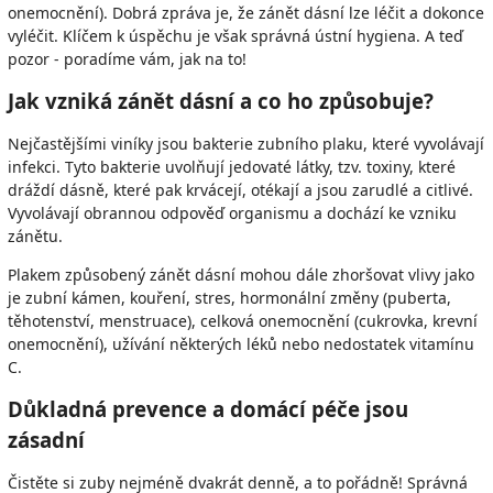
onemocnění). Dobrá zpráva je, že zánět dásní lze léčit a dokonce
vyléčit.
Klíčem k úspěchu je však správná ústní hygiena. A teď
pozor - poradíme vám, jak na to!
Jak vzniká zánět dásní a co ho způsobuje?
Nejčastějšími viníky jsou bakterie zubního plaku, které vyvolávají
infekci.
Tyto bakterie uvolňují jedovaté látky, tzv. toxiny, které
dráždí dásně, které pak krvácejí, otékají a jsou zarudlé a citlivé.
Vyvolávají obrannou odpověď organismu a dochází ke vzniku
zánětu.
Plakem způsobený zánět dásní mohou dále zhoršovat vlivy jako
je zubní kámen, kouření, stres, hormonální změny (puberta,
těhotenství, menstruace), celková onemocnění (cukrovka, krevní
onemocnění), užívání některých léků nebo nedostatek vitamínu
C.
Důkladná prevence a domácí péče jsou
zásadní
Čistěte si zuby nejméně dvakrát denně, a to pořádně! Správná